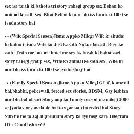
sex iss tarah ki bahot sari story rahegi group sex Behan ko
animal ke sath sex, Bhai Behan ki aur bhi iss tarah ki 1000 se
jyada story hai
-> (Wife Special Season)Jisme Appko Milegi Wife ki chudai
ki kahani jisme Wife ko dost ke sath Nokar ke sath Boss ke
sath, Train me bus me hotel me sex iss tarah ki bahot sari
story rahegi group sex, Wife ko animal ke sath sex, Wife ki
aur bhi iss tarah ki 1000 se jyada story hai
-> (Family Special Season)Jisme Appko Milegi Gf bf, kamwali
bai,bhabhi, policewali, forced sex stories, BDSM, Gay lesbian
aur bhi bahot sari Story aap ko Family season me milegi 2000
se jyada story avaiable hai to agar aap intrested hai Story
Sun ne me to aaj hi premium story ke liye msg kare Telegram
ID : @audiostory69