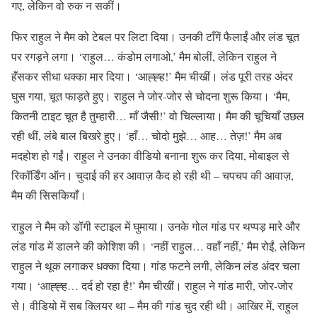
गए, लेकिन वो रुक न सकीं।
फिर राहुल ने मैम को टेबल पर लिटा दिया। उनकी टाँगें फैलाईं और लंड चूत
पर रगड़ने लगा। ‘राहुल… कंडोम लगाओ,’ मैम बोलीं, लेकिन राहुल ने
हँसकर सीधा धक्का मार दिया। ‘आह्ह्ह!’ मैम चीखीं। लंड पूरी तरह अंदर
घुस गया, चूत फाड़ते हुए। राहुल ने जोर-जोर से चोदना शुरू किया। ‘मैम,
कितनी टाइट चूत है तुम्हारी… माँ जैसी!’ वो चिल्लाया। मैम की चूचियाँ उछल
रही थीं, लंबे बाल बिखरे हुए। ‘हाँ… चोदो मुझे… आह… तेज़!’ मैम अब
मदहोश हो गईं। राहुल ने उनका वीडियो बनाना शुरू कर दिया, मोबाइल से
रिकॉर्डिंग ऑन। चुदाई की हर आवाज़ कैद हो रही थी – चपचप की आवाज़,
मैम की सिसकियाँ।
राहुल ने मैम को डॉगी स्टाइल में घुमाया। उनके गोल गांड पर थप्पड़ मारे और
लंड गांड में डालने की कोशिश की। ‘नहीं राहुल… वहाँ नहीं,’ मैम रोईं, लेकिन
राहुल ने थूक लगाकर धक्का दिया। गांड फटने लगी, लेकिन लंड अंदर चला
गया। ‘आह्ह्ह… दर्द हो रहा है!’ मैम चीखीं। राहुल ने गांड मारी, जोर-जोर
से। वीडियो में सब क्लियर था – मैम की गांड चुद रही थी। आखिर में, राहुल