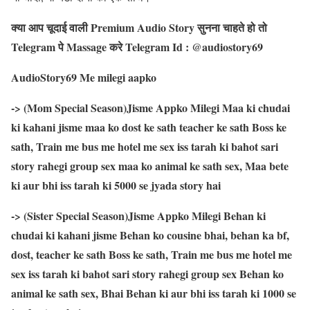
क्या आप चूदाई वाली Premium Audio Story सुनना चाहते हो तो
Telegram पे Massage करे Telegram Id : @audiostory69
AudioStory69 Me milegi aapko
-> (Mom Special Season)Jisme Appko Milegi Maa ki chudai
ki kahani jisme maa ko dost ke sath teacher ke sath Boss ke
sath, Train me bus me hotel me sex iss tarah ki bahot sari
story rahegi group sex maa ko animal ke sath sex, Maa bete
ki aur bhi iss tarah ki 5000 se jyada story hai
-> (Sister Special Season)Jisme Appko Milegi Behan ki
chudai ki kahani jisme Behan ko cousine bhai, behan ka bf,
dost, teacher ke sath Boss ke sath, Train me bus me hotel me
sex iss tarah ki bahot sari story rahegi group sex Behan ko
animal ke sath sex, Bhai Behan ki aur bhi iss tarah ki 1000 se