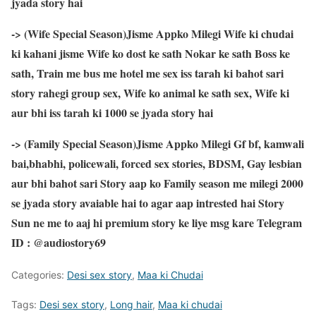
jyada story hai
-> (Wife Special Season)Jisme Appko Milegi Wife ki chudai
ki kahani jisme Wife ko dost ke sath Nokar ke sath Boss ke
sath, Train me bus me hotel me sex iss tarah ki bahot sari
story rahegi group sex, Wife ko animal ke sath sex, Wife ki
aur bhi iss tarah ki 1000 se jyada story hai
-> (Family Special Season)Jisme Appko Milegi Gf bf, kamwali
bai,bhabhi, policewali, forced sex stories, BDSM, Gay lesbian
aur bhi bahot sari Story aap ko Family season me milegi 2000
se jyada story avaiable hai to agar aap intrested hai Story
Sun ne me to aaj hi premium story ke liye msg kare Telegram
ID : @audiostory69
Categories:
Desi sex story
,
Maa ki Chudai
Tags:
Desi sex story
,
Long hair
,
Maa ki chudai