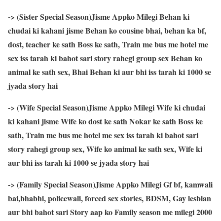
-> (Sister Special Season)Jisme Appko Milegi Behan ki
chudai ki kahani jisme Behan ko cousine bhai, behan ka bf,
dost, teacher ke sath Boss ke sath, Train me bus me hotel me
sex iss tarah ki bahot sari story rahegi group sex Behan ko
animal ke sath sex, Bhai Behan ki aur bhi iss tarah ki 1000 se
jyada story hai
-> (Wife Special Season)Jisme Appko Milegi Wife ki chudai
ki kahani jisme Wife ko dost ke sath Nokar ke sath Boss ke
sath, Train me bus me hotel me sex iss tarah ki bahot sari
story rahegi group sex, Wife ko animal ke sath sex, Wife ki
aur bhi iss tarah ki 1000 se jyada story hai
-> (Family Special Season)Jisme Appko Milegi Gf bf, kamwali
bai,bhabhi, policewali, forced sex stories, BDSM, Gay lesbian
aur bhi bahot sari Story aap ko Family season me milegi 2000