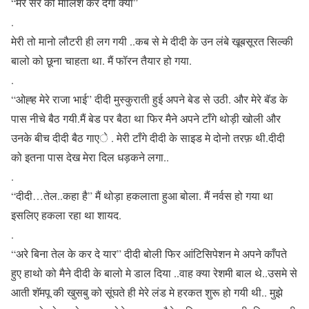
“मेरे सर की मालिश कर देगा क्या”
.
मेरी तो मानो लौटरी ही लग गयी ..कब से मे दीदी के उन लंबे खूबसूरत सिल्की
बालो को छूना चाहता था. मैं फॉरन तैयार हो गया.
.
“ओह्ह मेरे राजा भाई” दीदी मुस्कुराती हुई अपने बेड से उठी. और मेरे बॅड के
पास नीचे बैठ गयी.मैं बेड पर बैठा था फिर मैने अपने टाँगे थोड़ी खोली और
उनके बीच दीदी बैठ गाएे . मेरी टाँगे दीदी के साइड मे दोनो तरफ़ थी.दीदी
को इतना पास देख मेरा दिल धड़कने लगा..
.
“दीदी…तेल..कहा है” मैं थोड़ा हकलाता हुआ बोला. मैं नर्वस हो गया था
इसलिए हकला रहा था शायद.
.
“अरे बिना तेल के कर दे यार” दीदी बोली फिर आंटिसिपेशन मे अपने काँपते
हुए हाथो को मैने दीदी के बालो मे डाल दिया ..वाह क्या रेशमी बाल थे..उसमे से
आती शॅमपू की खुसबु को सूंघते ही मेरे लंड मे हरकत शुरू हो गयी थी.. मुझे