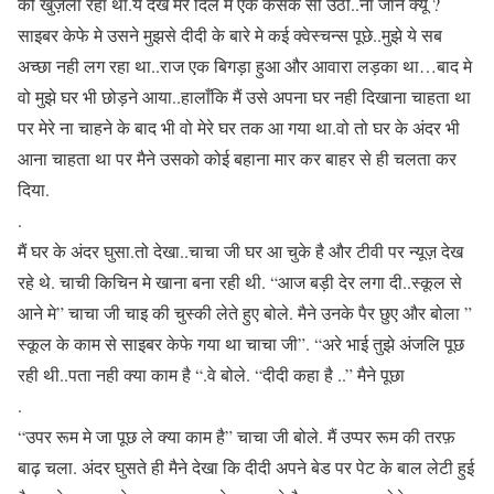
को खुज़ला रहा था.ये देख मेरे दिल मे एक कसक सी उठी..ना जाने क्यू ?
साइबर केफे मे उसने मुझसे दीदी के बारे मे कई क्वेस्चन्स पूछे..मुझे ये सब
अच्छा नही लग रहा था..राज एक बिगड़ा हुआ और आवारा लड़का था…बाद मे
वो मुझे घर भी छोड़ने आया..हालाँकि मैं उसे अपना घर नही दिखाना चाहता था
पर मेरे ना चाहने के बाद भी वो मेरे घर तक आ गया था.वो तो घर के अंदर भी
आना चाहता था पर मैने उसको कोई बहाना मार कर बाहर से ही चलता कर
दिया.
.
मैं घर के अंदर घुसा.तो देखा..चाचा जी घर आ चुके है और टीवी पर न्यूज़ देख
रहे थे. चाची किचिन मे खाना बना रही थी. “आज बड़ी देर लगा दी..स्कूल से
आने मे” चाचा जी चाइ की चुस्की लेते हुए बोले. मैने उनके पैर छुए और बोला ”
स्कूल के काम से साइबर केफे गया था चाचा जी”. “अरे भाई तुझे अंजलि पूछ
रही थी..पता नही क्या काम है “.वे बोले. “दीदी कहा है ..” मैने पूछा
.
“उपर रूम मे जा पूछ ले क्या काम है” चाचा जी बोले. मैं उप्पर रूम की तरफ़
बाढ़ चला. अंदर घुसते ही मैने देखा कि दीदी अपने बेड पर पेट के बाल लेटी हुई