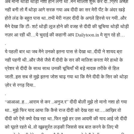
अब मानो थोडा थोड़ा नशा होने लगा था .मैने मालिश शुरू कर दी..ग्रिप अच्छी
नही बनी तो मैं थोड़ा आगे सरक गया अब दीदी का सर मेरी पॅंट के अंदर खड़े
होते लंड के बहुत पास था..तभी मेरी नज़र दीदी के अगले हिस्से पर गयी..और
मैने देखा कि टी- शर्ट थोड़ी लूज होने की वजह से दीदी की चूचिया थोड़ी थोड़ी
नज़र आ रही थी…ये चुदाई की कहानी आप Dailytoon.in मे सुन रहे हो…
.
ये पहली बार था जब मैने उनको इतना पास से देखा था..दीदी ने शायद ब्रा
नही पहनी थी..और जैसे जैसे मैं दीदी के सर की मालिश करता मेरे हाथो के
प्रेशर से दीदी के साथ साथ उनकी चूचियाँ भी बड़े मादक तरीके से हिल
जाती..इस सब से मुझे इतना जोश चाढ़ गया था कि मैने दीदी के सिर को थोड़ा
ज़ोर से रगड़ दिया..
.
“आआआ..ह…आराम से कर ..अनुज.र” दीदी बोली मुझे तो मानो नशा हो गया
था.. मुझे फिर याद आया कि कैसे राज दीदी को देख रहा था….आख़िर वो
दीदी को ऐसे क्यो देख रहा था..फिर मुझे हर उस आदमी की याद आई जो दीदी
को घूरते रहते थे..वो खूबसुर्रत लड़की जिससे सब बात करने के लिए भी