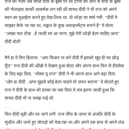
राज की नज़रे अब सीधी दीदी के बूब्स पर थी.टॉप्स की उपर से दीदी के बूब्स
की गोलाइया काफ़ी आकर्षक लग रही थी.शायद दीदी ने भी राज को अपने
बदन का मुआईना करते हुए देख लिया था. वो थोड़ा सा शर्मा गयी. “दीदी मे
साइबर केफे जा रहा था..स्कूल के कुछ असाइनमेंट्स बनाने है” मे बोला.
“अच्छा चल ठीक ..है जल्दी घर आ जाना..मुझे तेरी थोड़ी हेल्प चाहिए आज”
दीदी बोली
.
मैने हा मे सिर हिलाया. “आप फिकर ना करे दीदी मैं इसको खुद ही घर छोड़
दूँगा” राज दीदी की आँखो मे देखता हुआ बोला और अपना हाथ फिर से हॅंडशेक
के लिए बढ़ा दिया. “थॅंक्स यू राज” दीदी ने भी अपना हाथ आगे बढ़ा दिया.
“और हा दीदी ..अगर मुझसे कोई हेल्प चाहये तो ज़रूर बताना” ये बोलते हुए
राज ने दीदी के हाथ को हल्का सा दबा दिया.ये सब इतना जल्दी हुआ कि
शायद दीदी भी ना समझ पाई थी.
.
फिर दीदी मूडी और घर जाने लगी .राज जींस के उप्पर से अंजलि दीदी के
सुडौल और उभरे हुए चोतड़ो को देख रहा था.और अपने एक हाथ से अपने लंड