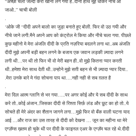
“अच्छा चलो जल्दी करो खाना लग गया है..दोनो हाथ मूह धोकर नीचे आ
जाओ..” चाची बोली
.
‘ओके जी “दीदी अपने बालो का जुड़ा बनाते हुए बोली. फिर वो उठ गयी और
नीचे जाने लगी.मैने अपने आप को कंट्रोल मे किया और नीचे चला गया. पीछले
कुछ महीनो मे मेरा अंजलि दीदी के प्रति नज़रिया बदलने लगा था..अब अंजलि
दीदी मुझे अपनी बड़ी बहन लगने के बजाय एक जवान लड़की ज़्यादा लगने
लगी थी…पर थी तो फिर भी वो मेरी बहन ही..वो मुझे कितना प्यार करती
थी..हमेशा मेरा साथ देती थी..उन्होने मुझे सग़ी बहन से भी ज़्यादा प्यार दिया..
.मेरा उनके बारे मे गंदा सोचना पाप था….नही नही से सब ग़लत है
.
मेरा दिल आत्म ग्लानि से भर गया…..पर अगर कोई और ये सब दीदी के साथ
करे तो..कोई अंजान..जिसका दीदी से रिश्ता सिर्फ़ लंड और छूट का हो तो..ये
सोचते ही मेरे अंदर का शैतान जागने लगा…मुझे फिर वो बॅंक वाली घटना याद
आई …और राज का उस तारह से दीदी को देखना … जून का महीना था मेरे
एग्ज़ॅम्स ख़तम हो चुके थी पर दीदी के फाइनल एअर के एग्ज़ॅम चल रहे थे.दीदी