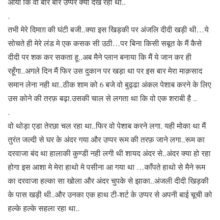
आया कि वो बार बार उप्पर क्यो देख रहा था..
.
तभी मेरे दिमाग़ की घंटी बजी..क्या इस खिड़की पर अंजलि दीदी खड़ी थी…ये
सोचते ही मेरे लंड मे एक कसक सी उठी…पर बिना किसी सबूत के मैं कैसे
दीदी पर शक कर सकता हू..अब मैने प्लान बनाया कि मैं ये जान कर ही
रहूँगा..अगले दिन मैं फिर उस दुकान पर खड़ा था पर इस बार मेरा माक़साद
समान लेना नही था..ठीक शाम को 6 बजे वो बुढ्ढा अंकल पेशाब करने के लिए
उस कोने की तरफ़ बढ़ा.उसकी चाल से लगता था कि वो एक शराबी है ..
.
वो थोड़ा एडा तेरछा चल रहा था..फिर वो पेशाब करने लगा. यही मोका था मैं
तुरंत जल्दी से घर के अंदर गया और उप्पर रूम की तरफ़ जाने लगा..रूम का
दरवाजा बंद था हालाकी कुण्डी नही लगी थी शायद अंदर से..अंदर क्या हो रहा
होगा इस आशा मे मेरा हाथो मे पसीना आ गया था …काँपते हाथो से मैने रूम
का दरवाजा हल्का सा खोला और अंदर चुपके से झाका..अंजली दीदी खिड़की
के पास खड़ी थी..और उनका एक हाथ टी-शर्ट के उप्पर से अपनी बाई चूची को
हल्के हल्के सहला रहा था..