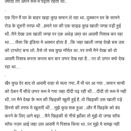
ज़्यादा तर अपने रूम मे पढ़ती रहती थी..
.
एक दिन मैं घर के बाहर खड़ा कुछ समान ले रहा था..दुक्कान घर के सामने
रोड के दूसरी तरफ़ थी ..हमारे घर की एक साइड कुछ खाली जगह पड़ी हुई
थी..मैने देखा उस खाली जगह पर एक अधेड़ उम्र का आदमी पिशाब कर रहा
था….जैसा कि इंडिया मे अक्सर होता है ..कि जहा खाली जगह देखो बस उस
को टाय्लेट बना लो..वैसे तो सब कुछ नॉर्मल था..पर तभी मैने देखा को वो
आदमी पिशाब करता करता बार बार उप्पर देख रहा है…पर वो उप्पर क्यो देख
रहा था…
.
खैर कुछ देर बाद वो आदमी वाहा से चला गया..मैं भी घर आ गया ..समान चाची
को देकर मैं सीधे उप्पर रूम मे गया जहा दीदी पढ़ रही थी…दीदी तो रूम मे नही
थी..पर मैने देखा के रूम की खिड़की खुली हुई है..वो खिड़की उस खाली पड़े
हिस्से की तरफ मे खुलती थी…मुझे कुछ शक हुआ ..और मैं खिड़के को बंद
करने के लिए आगे बढ़ा. ..मैने खिड़की से नीचे झाँका तो मुझे वो जगह सॉफ
सॉफ नज़र आई जहा उस आदमी ने पिशाब किया था..पर मुझे ये समझ नही