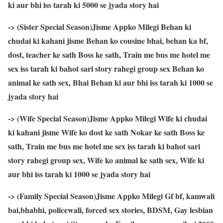
ki aur bhi iss tarah ki 5000 se jyada story hai
-> (Sister Special Season)Jisme Appko Milegi Behan ki
chudai ki kahani jisme Behan ko cousine bhai, behan ka bf,
dost, teacher ke sath Boss ke sath, Train me bus me hotel me
sex iss tarah ki bahot sari story rahegi group sex Behan ko
animal ke sath sex, Bhai Behan ki aur bhi iss tarah ki 1000 se
jyada story hai
-> (Wife Special Season)Jisme Appko Milegi Wife ki chudai
ki kahani jisme Wife ko dost ke sath Nokar ke sath Boss ke
sath, Train me bus me hotel me sex iss tarah ki bahot sari
story rahegi group sex, Wife ko animal ke sath sex, Wife ki
aur bhi iss tarah ki 1000 se jyada story hai
-> (Family Special Season)Jisme Appko Milegi Gf bf, kamwali
bai,bhabhi, policewali, forced sex stories, BDSM, Gay lesbian