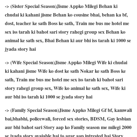
-> (Sister Special Season)Jisme Appko Milegi Behan ki
chudai ki kahani jisme Behan ko cousine bhai, behan ka bf,
dost, teacher ke sath Boss ke sath, Train me bus me hotel me
sex iss tarah ki bahot sari story rahegi group sex Behan ko
animal ke sath sex, Bhai Behan ki aur bhi iss tarah ki 1000 se
jyada story hai
-> (Wife Special Season)Jisme Appko Milegi Wife ki chudai
ki kahani jisme Wife ko dost ke sath Nokar ke sath Boss ke
sath, Train me bus me hotel me sex iss tarah ki bahot sari
story rahegi group sex, Wife ko animal ke sath sex, Wife ki
aur bhi iss tarah ki 1000 se jyada story hai
-> (Family Special Season)Jisme Appko Milegi Gf bf, kamwali
bai,bhabhi, policewali, forced sex stories, BDSM, Gay lesbian
aur bhi bahot sari Story aap ko Family season me milegi 2000
se jyada story avaiable hai to agar aap intrested hai Story