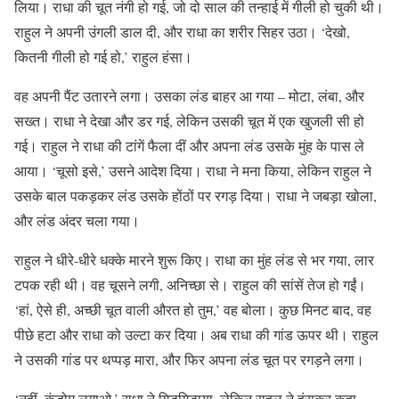
लिया। राधा की चूत नंगी हो गई, जो दो साल की तन्हाई में गीली हो चुकी थी।
राहुल ने अपनी उंगली डाल दी, और राधा का शरीर सिहर उठा। ‘देखो,
कितनी गीली हो गई हो,’ राहुल हंसा।
वह अपनी पैंट उतारने लगा। उसका लंड बाहर आ गया – मोटा, लंबा, और
सख्त। राधा ने देखा और डर गई, लेकिन उसकी चूत में एक खुजली सी हो
गई। राहुल ने राधा की टांगें फैला दीं और अपना लंड उसके मुंह के पास ले
आया। ‘चूसो इसे,’ उसने आदेश दिया। राधा ने मना किया, लेकिन राहुल ने
उसके बाल पकड़कर लंड उसके होंठों पर रगड़ दिया। राधा ने जबड़ा खोला,
और लंड अंदर चला गया।
राहुल ने धीरे-धीरे धक्के मारने शुरू किए। राधा का मुंह लंड से भर गया, लार
टपक रही थी। वह चूसने लगी, अनिच्छा से। राहुल की सांसें तेज हो गईं।
‘हां, ऐसे ही, अच्छी चूत वाली औरत हो तुम,’ वह बोला। कुछ मिनट बाद, वह
पीछे हटा और राधा को उल्टा कर दिया। अब राधा की गांड ऊपर थी। राहुल
ने उसकी गांड पर थप्पड़ मारा, और फिर अपना लंड चूत पर रगड़ने लगा।
‘नहीं, कंडोम लगाओ,’ राधा ने गिड़गिड़ाया, लेकिन राहुल ने हंसकर कहा,