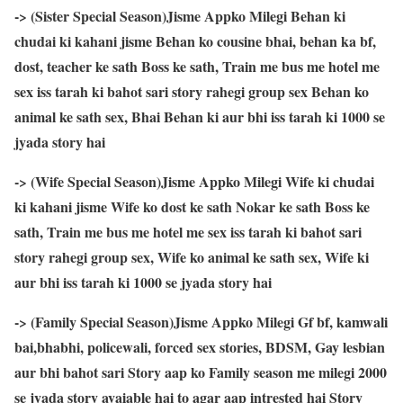
-> (Sister Special Season)Jisme Appko Milegi Behan ki
chudai ki kahani jisme Behan ko cousine bhai, behan ka bf,
dost, teacher ke sath Boss ke sath, Train me bus me hotel me
sex iss tarah ki bahot sari story rahegi group sex Behan ko
animal ke sath sex, Bhai Behan ki aur bhi iss tarah ki 1000 se
jyada story hai
-> (Wife Special Season)Jisme Appko Milegi Wife ki chudai
ki kahani jisme Wife ko dost ke sath Nokar ke sath Boss ke
sath, Train me bus me hotel me sex iss tarah ki bahot sari
story rahegi group sex, Wife ko animal ke sath sex, Wife ki
aur bhi iss tarah ki 1000 se jyada story hai
-> (Family Special Season)Jisme Appko Milegi Gf bf, kamwali
bai,bhabhi, policewali, forced sex stories, BDSM, Gay lesbian
aur bhi bahot sari Story aap ko Family season me milegi 2000
se jyada story avaiable hai to agar aap intrested hai Story